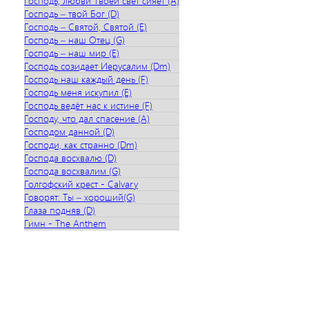
Господь, любви Твоей свет сияет (A)
Господь – твой Бог (D)
Господь – Святой, Святой (E)
Господь – наш Отец (G)
Господь – наш мир (E)
Господь созидает Иерусалим (Dm)
Господь наш каждый день (F)
Господь меня искупил (E)
Господь ведёт нас к истине (F)
Господу, что дал спасение (A)
Господом данной (D)
Господи, как странно (Dm)
Господа восхвалю (D)
Господа восхвалим (G)
Голгофский крест - Calvary
Говорят: Ты – хороший(G)
Глаза подняв (D)
Гимн - The Anthem