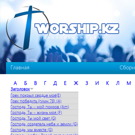
Перейти к основному содержанию
Главная
Сборн
А
Б
В
Г
Д
Е
Ж
З
И
К
Л
М
Заголовок
Грех покрыл сердце моё(E)
Грех победить (гимн 78) (A)
Господь, Ты – мой покров (Am)
Господь, Ты – жизнь моя (F)
Господь, Ты мой свет (G)
Господь, создатель неба и земли (G)
Господь, мы вместе (G)