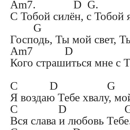
Am7. D G.
С Тобой силён, с Тобой 
G 
Господь, Ты мой свет, Ты
Am7 D
Кого страшиться мне с 
C D G
Я воздаю Тебе хвалу, мой
C D G 
Вся слава и любовь Те