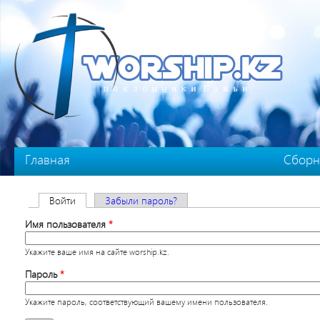
Перейти к основному содержанию
Главная
Сборн
Главные вкладки
Войти
(активная вкладка)
Забыли пароль?
Имя пользователя
*
Укажите ваше имя на сайте worship.kz.
Пароль
*
Укажите пароль, соответствующий вашему имени пользователя.