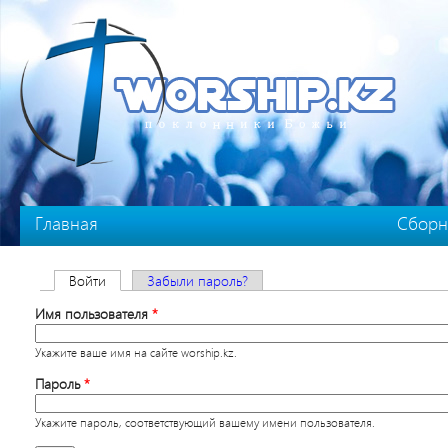
Перейти к основному содержанию
Главная
Сборн
Главные вкладки
Войти
(активная вкладка)
Забыли пароль?
Имя пользователя
*
Укажите ваше имя на сайте worship.kz.
Пароль
*
Укажите пароль, соответствующий вашему имени пользователя.