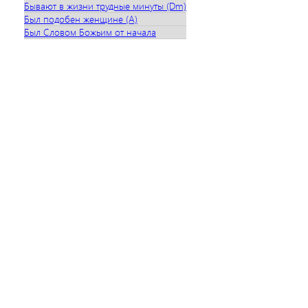
Бывают в жизни трудные минуты (Dm)
Был подобен женщине (A)
Был Словом Божьим от начала