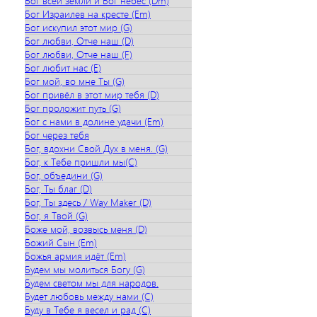
Бог всей земли и Бог небес (Dm)
Бог Израилев на кресте (Em)
Бог искупил этот мир (G)
Бог любви, Отче наш (D)
Бог любви, Отче наш (F)
Бог любит нас (E)
Бог мой, во мне Ты (G)
Бог привёл в этот мир тебя (D)
Бог проложит путь (G)
Бог с нами в долине удачи (Em)
Бог через тебя
Бог, вдохни Свой Дух в меня. (G)
Бог, к Тебе пришли мы(С)
Бог, объедини (G)
Бог, Ты благ (D)
Бог, Ты здесь / Way Maker (D)
Бог, я Твой (G)
Боже мой, возвысь меня (D)
Божий Сын (Em)
Божья армия идёт (Em)
Будем мы молиться Богу (G)
Будем светом мы для народов.
Будет любовь между нами (C)
Буду в Тебе я весел и рад (C)