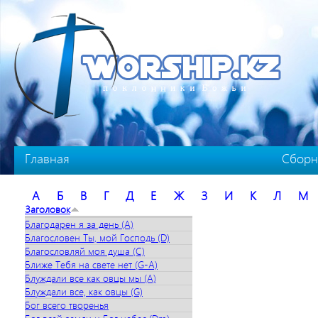
Перейти к основному содержанию
Главная
Сборн
А
Б
В
Г
Д
Е
Ж
З
И
К
Л
М
Заголовок
Благодарен я за день (A)
Благословен Ты, мой Господь (D)
Благословляй моя душа (C)
Ближе Тебя на свете нет (G-A)
Блуждали все как овцы мы (A)
Блуждали все, как овцы (G)
Бог всего творенья