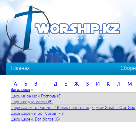
Перейти к основному содержанию
Главная
Сборн
А
Б
В
Г
Д
Е
Ж
З
И
К
Л
М
Заголовок
Царь мира мой Господь (E)
Царь сердца моего (E)
Царь славы только Бог / Велик наш Господь (How Great Is Our God)
Царь царей и Бог богов (Fm)
Царь царей, Бог богов (G)